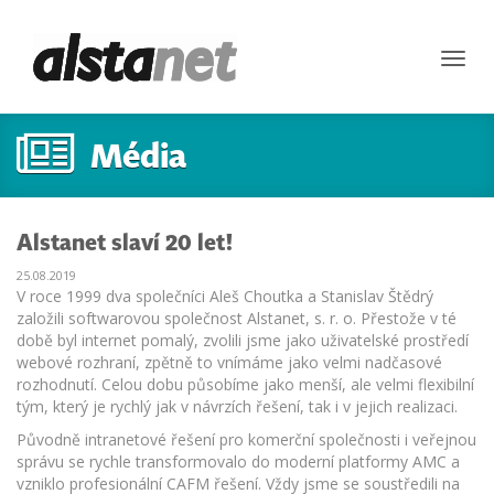
Toggl
navig
Média
Alstanet slaví 20 let!
25.08.2019
V roce 1999 dva společníci Aleš Choutka a Stanislav Štědrý
založili softwarovou společnost Alstanet, s. r. o. Přestože v té
době byl internet pomalý, zvolili jsme jako uživatelské prostředí
webové rozhraní, zpětně to vnímáme jako velmi nadčasové
rozhodnutí. Celou dobu působíme jako menší, ale velmi flexibilní
tým, který je rychlý jak v návrzích řešení, tak i v jejich realizaci.
Původně intranetové řešení pro komerční společnosti i veřejnou
správu se rychle transformovalo do moderní platformy AMC a
vzniklo profesionální CAFM řešení. Vždy jsme se soustředili na