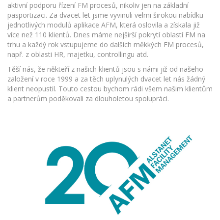
aktivní podporu řízení FM procesů, nikoliv jen na základní
pasportizaci. Za dvacet let jsme vyvinuli velmi širokou nabídku
jednotlivých modulů aplikace AFM, která oslovila a získala již
více než 110 klientů. Dnes máme nejširší pokrytí oblastí FM na
trhu a každý rok vstupujeme do dalších měkkých FM procesů,
např. z oblasti HR, majetku, controllingu atd.
Těší nás, že někteří z našich klientů jsou s námi již od našeho
založení v roce 1999 a za těch uplynulých dvacet let nás žádný
klient neopustil. Touto cestou bychom rádi všem našim klientům
a partnerům poděkovali za dlouholetou spolupráci.