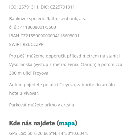
IČO: 25791311, DIČ: CZ25791311
Bankovní spojení: Raiffeisenbank, a.s.
č. ú.: 4118608001/5500
IBAN CZ2155000000004118608001
SWIFT RZBCCZPP
Pro pěší můžeme doporučit příjezd metrem na stanici
Vysočanská (výstup z metra: Fénix, Clarion) a potom cca
300 m ulicí Freyova.
Autem pojedete po ulici Freyova, zabočíte do areálu
hotelu Pivovar.
Parkovat můžete přímo v areálu.
Kde nás najdete (
mapa
)
GPS Loc: 50°6'26.665"N, 14°30'10.634"E