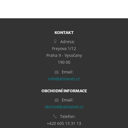
KONTAKT
Adresa:
Freyova 1/12
Praha 9 - Vysočany
190 00
Email:
info@alstanet.cz
OBCHODNÍ INFORMACE
Email:
obchod@alstanet.cz
Telefon:
+420 605 13 31 13