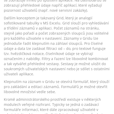
se zobrazuje ihned po spuštění aplikace. Na Dashboardu se
zobrazují přehledové údaje napříč aplikací, které vyžadují
pozornost uživatelů (např. nové servisní zakázky).
Dalším konceptem je takzvaný Grid, který je analogií
sofistikované tabulky v MS Excelu. Grid slouží pro vyhledávání
a třídění záznamů v aplikaci. Počet záznamů na stránku,
stejně jako pořadí a počet zobrazených sloupců jsou volitelné
pro každého uživatele v nastavení. Záznamy v Gridu lze
jednoduše řadit klepnutím na záhlaví sloupců. Pro číselné
údaje a data lze zadávat filtraci od – do, pro textové funguje
tzv. hvězdičková notace, číselníkové údaje se vybírají
označením z nabídky. Filtry a řazení lze libovolně kombinovat
a tak vytvářet přehledné sestavy. Sestavy je možné uložit do
soukromých uživatelských nastavení nebo je sdílet s ostatními
uživateli aplikace.
Klepnutím na záznam v Gridu se otevírá formulář, který slouží
pro zakládání a editaci záznamů. Formulářů je možné otevřít
libovolné množství vedle sebe.
Kromě administrátorského prostředí existuje v některých
modulech veřejné rozhraní. Typicky se jedná o zadávací
formuláře informací, které dále zpracovávají uživatelé v