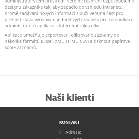
administrátorském prostředí. Veřejné rozhraní uzpůsobujeme
designu zákazníka tak, aby zapadlo do vzhledu intranetu.
Kromě zadávání nových informací slouží veřejná část pro
přehled stavu vyřizování jednotlivých žádostí, pro komunikaci
administrátorů aplikace s interními zákazníky.
Aplikace umožňuje exportovat i ofiltrované záznamy do
několika formátů (Excel, XML, HTML, CSV) a tisknout papírové
kopie záznamů.
Naši klienti
KONTAKT
Adresa: