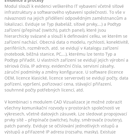
Evidence a procesy
Modul slouží k evidenci veškerého IT vybavení včetně síťové
infrastruktury a softwarového vybavení společnosti. To vše v
návaznosti na jejich přidělení odpovědným zaměstnancům a
lokalizaci. Eviduje se Typ (kabeláž, síťové prvky,…) a Podtyp
zařízení (přepínač (switch), patch panel), které jsou
hierarchicky svázané a slouží k definování celku, ve kterém se
zařízení nachází. Obecná data o modelu, rychlosti, konektivitě,
perifériích, rozměrech, atd. se evidují v Katalogu zařízení
(notebook, běžná stanice, PC,…), kterému lze tento Typ a
Podtyp přiřadit. U vlastních zařízení se evidují jejich výrobní a
sériová čísla, IP adresy, evidenční čísla, servisní zásahy,
záruční podmínky a změny konfigurace. U software (licence
OEM, licence klasické, licence serverové) se evidují počty, data
pořízení, vypršení, pořizovací cena, stávající přiřazení,
souhrnné počty potřebných licencí, atd.
V kombinaci s modulem CAD Vizualizace je možné zobrazit
všechny komunikační rozvody v prostorách společnosti ve
výkresech, včetně datových zásuvek. Lze sledovat propojovací
prvky sítě – přepínače (switche), huby, směrovače (routery),
patch panely. Eviduje se očíslování jednotlivých vstupů a
výstupů a přiřazené IP adresy (rozsahy, masky). Existuje