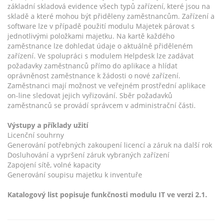
základní skladová evidence všech typů zařízení, které jsou na
skladě a které mohou být přiděleny zaměstnancům. Zařízení a
software lze v případě použití modulu Majetek párovat s
jednotlivými položkami majetku. Na kartě každého
zaměstnance lze dohledat údaje o aktuálně přiděleném
zařízení. Ve spolupráci s modulem Helpdesk lze zadávat
požadavky zaměstnanců přímo do aplikace a hlídat
oprávněnost zaměstnance k žádosti o nové zařízení.
Zaměstnanci mají možnost ve veřejném prostřední aplikace
on-line sledovat jejich vyřizování. Sběr požadavků
zaměstnanců se provádí správcem v administrační části.
Výstupy a příklady užití
Licenční souhrny
Generování potřebných zakoupení licencí a záruk na další rok
Dosluhování a vypršení záruk vybraných zařízení
Zapojení sítě, volné kapacity
Generování soupisu majetku k inventuře
Katalogový list popisuje funkčnosti modulu IT ve verzi 2.1.