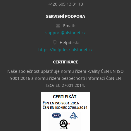
+420 605 13 31 13
SERVISNÍ PODPORA
Email:
support@alstanet.cz
Helpdesk:
https://helpdesk.alstanet.cz
CERTIFIKACE
Naše společnost uplatňuje normu řízení kvality ČSN EN ISO
9001:2016 a normu řízení bezpečnosti informací ČSN EN
ISO/IEC 27001:2014.