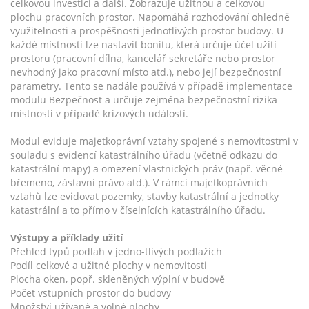
celkovou investici a další. Zobrazuje užitnou a celkovou
plochu pracovních prostor. Napomáhá rozhodování ohledně
využitelnosti a prospěšnosti jednotlivých prostor budovy. U
každé místnosti lze nastavit bonitu, která určuje účel užití
prostoru (pracovní dílna, kancelář sekretáře nebo prostor
nevhodný jako pracovní místo atd.), nebo její bezpečnostní
parametry. Tento se nadále používá v případě implementace
modulu Bezpečnost a určuje zejména bezpečnostní rizika
místnosti v případě krizových událostí.
Modul eviduje majetkoprávní vztahy spojené s nemovitostmi v
souladu s evidencí katastrálního úřadu (včetně odkazu do
katastrální mapy) a omezení vlastnických práv (např. věcné
břemeno, zástavní právo atd.). V rámci majetkoprávních
vztahů lze evidovat pozemky, stavby katastrální a jednotky
katastrální a to přímo v číselnících katastrálního úřadu.
Výstupy a příklady užití
Přehled typů podlah v jedno-tlivých podlažích
Podíl celkové a užitné plochy v nemovitosti
Plocha oken, popř. skleněných výplní v budově
Počet vstupních prostor do budovy
Množství užívané a volné plochy