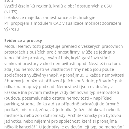
atd.)
Využití číselníků regionů, krajů a obcí dostupných z ČSÚ
(NUTS)
Lokalizace majetku, zaměstnance a technologie
Při propojení s modulem CAD vizualizace možnost zobrazení
výkresu
Evidence a procesy
Modul Nemovitosti poskytuje přehled o veškerých pracovních
prostorách sloužících pro činnost firmy. Může se jednat o
kancelářské prostory, tovární haly, krytá garážová stání,
venkovní prostory v okolí nemovitosti apod. Nezáleží na tom,
zda jsou nemovitosti ve vlastnictví firmy nebo jsou pouze
společností využívány (např. v pronájmu). U každé nemovitosti
/ budovy je možnost přiřazení jejích souřadnic, případně pak
odkaz na mapový podklad. Nemovitosti jsou evidovány v
kaskádě (na prvním místě je vždy definován typ nemovitosti
(budova, pozemek, nebo ostatní nemovitosti – například
parking, studna, jímka atd.) a případně pokračují do úrovně
podlaží, místnost, zóna, až jednotka (může shlukovat několik
místností, nebo zón dohromady. Architektonicky pro bytovou
jednotku, nebo nájemní pro společnost, která si pronajímá
několik kanceláří. U jednotky je evidován její typ, pojmenování