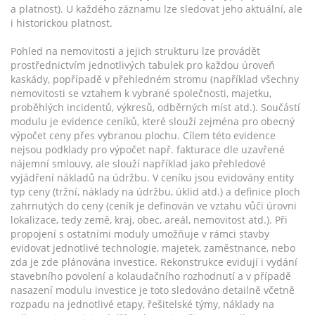
a platnost). U každého záznamu lze sledovat jeho aktuální, ale
i historickou platnost.
Pohled na nemovitosti a jejich strukturu lze provádět
prostřednictvím jednotlivých tabulek pro každou úroveň
kaskády, popřípadě v přehledném stromu (například všechny
nemovitosti se vztahem k vybrané společnosti, majetku,
proběhlých incidentů, výkresů, odběrných míst atd.). Součástí
modulu je evidence ceníků, které slouží zejména pro obecný
výpočet ceny přes vybranou plochu. Cílem této evidence
nejsou podklady pro výpočet např. fakturace dle uzavřené
nájemní smlouvy, ale slouží například jako přehledové
vyjádření nákladů na údržbu. V ceníku jsou evidovány entity
typ ceny (tržní, náklady na údržbu, úklid atd.) a definice ploch
zahrnutých do ceny (ceník je definován ve vztahu vůči úrovni
lokalizace, tedy země, kraj, obec, areál, nemovitost atd.). Při
propojení s ostatními moduly umožňuje v rámci stavby
evidovat jednotlivé technologie, majetek, zaměstnance, nebo
zda je zde plánována investice. Rekonstrukce evidují i vydání
stavebního povolení a kolaudačního rozhodnutí a v případě
nasazení modulu investice je toto sledováno detailně včetně
rozpadu na jednotlivé etapy, řešitelské týmy, náklady na