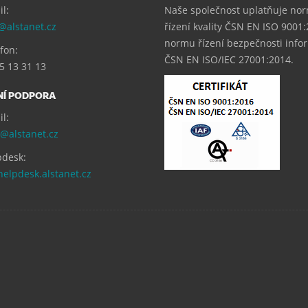
l:
Naše společnost uplatňuje no
alstanet.cz
řízení kvality ČSN EN ISO 9001
normu řízení bezpečnosti info
fon:
ČSN EN ISO/IEC 27001:2014.
5 13 31 13
NÍ PODPORA
l:
@alstanet.cz
desk:
helpdesk.alstanet.cz