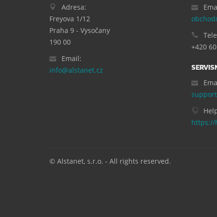
Adresa:
Emai
Freyova 1/12
obchod@
Praha 9 - Vysočany
Tele
190 00
+420 60
Email:
SERVIS
info@alstanet.cz
Emai
support
Help
https://
© Alstanet, s.r.o. - All rights reserved.