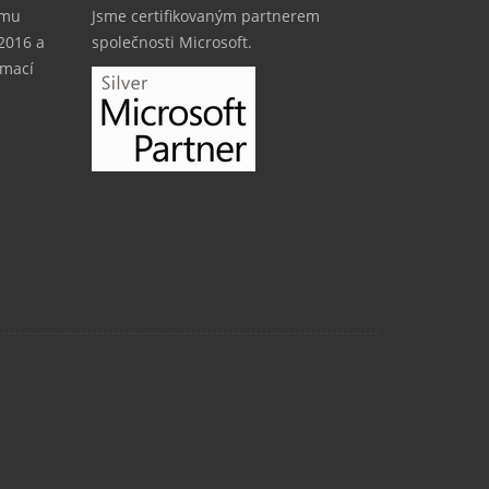
rmu
Jsme certifikovaným partnerem
:2016 a
společnosti Microsoft.
rmací