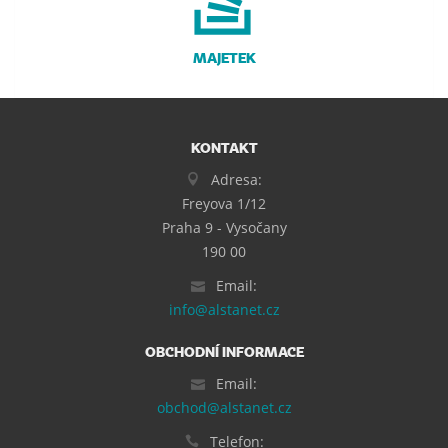
MAJETEK
KONTAKT
Adresa:
Freyova 1/12
Praha 9 - Vysočany
190 00
Email:
info@alstanet.cz
OBCHODNÍ INFORMACE
Email:
obchod@alstanet.cz
Telefon: