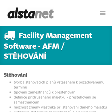
Toggl
navig
Facility Management
Software - AFM /
STĚHOVÁNÍ
Stěhování
tvorba stěhovacích plánů vztaženém k požadovanému
termínu
tipování zaměstnanců k přestěhování
definice přidruženého majetku k přestěhování se
zaměstnancem
možnost změny vlastníka při stěhování daného majetku