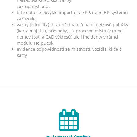
nákladová střediska, vazby,
zástupnosti atd.
tato data se obvykle importují z ERP, nebo HR systému
zákazníka
vazby jednotlivých zaměstnanců na majetkové položky
(karta majetku, převodky, …), pracovní místa (v rámci
nemovitostí a CAD výkresů) ale i incidenty v rámci
modulu HelpDesk
evidence odpovědnosti za místnosti, vozidla, klíče či
karty